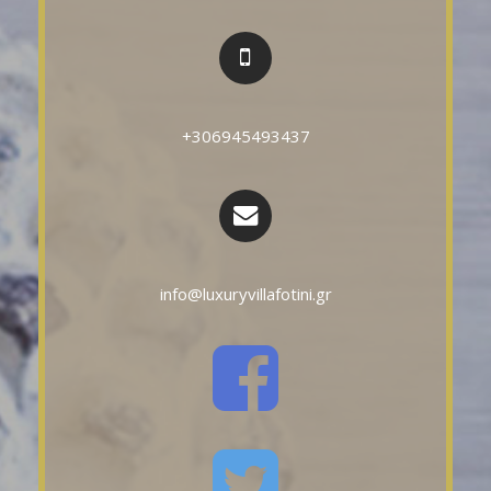
+306945493437
info@luxuryvillafotini.gr